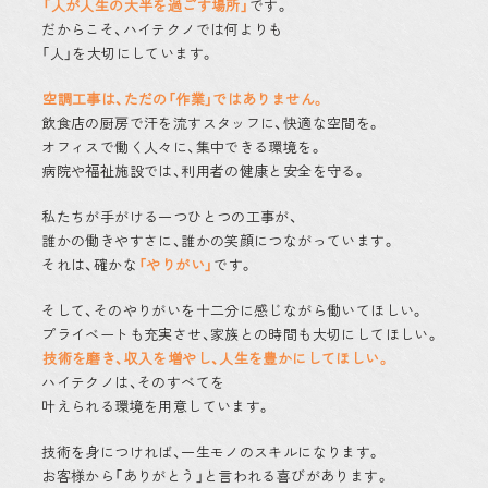
「人が人生の大半を過ごす場所」
です。
リファラル採用(社員紹介制
だからこそ、ハイテクノでは何よりも
度)
「人」を大切にしています。
よくある質問
お知らせ
空調工事は、ただの「作業」ではありません。
プライバシーポリシー
飲食店の厨房で汗を流すスタッフに、
快適な空間を。
オフィスで働く人々に、
集中できる環境を。
病院や福祉施設では、
利用者の健康と安全を守る。
私たちが手がける
一つひとつの工事が、
誰かの働きやすさに、
誰かの笑顔につながっています。
ハイテクノ公式サイト
それは、確かな
「やりがい」
です。
そして、そのやりがいを
十二分に感じながら働いてほしい。
プライベートも充実させ、
家族との時間も大切にしてほしい。
工場・倉庫専門サイト
技術を磨き、収入を増やし、人生を豊かにしてほしい。
ハイテクノは、そのすべてを
叶えられる環境を用意しています。
病院・クリニック専門サイト
技術を身につければ、
一生モノのスキルになります。
お客様から「ありがとう」
と言われる喜びがあります。