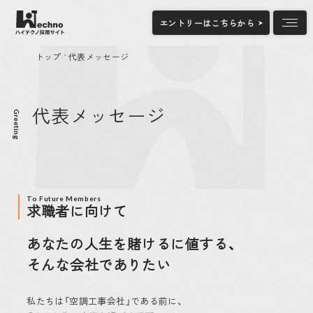
エントリーはこちらから
トップ
代表メッセージ
•
トップ
代表メッセージ
代表メッセージ
ハイテクノを知る
Greeting
データで見るハイテクノ
ハイテクノで働く魅力
ハイテクノの現場紹介
ハイテクノについて
To Future Members
求職者に向けて
仲間を知る
ハイテクノを選んだ理由
あなたの人生を
賭けるに値する、
社員インタビュー
そんな会社でありたい
仕事を知る
募集要項
私たちは「空調工事会社」である前に、
福利厚生